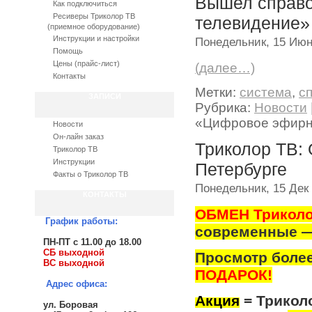
Вышел справ
Как подключиться
Ресиверы Триколор ТВ
телевидение»
(приемное оборудование)
Инструкции и настройки
Понедельник, 15 Июн
Помощь
Цены (прайс-лист)
(далее…)
Контакты
Метки:
система
,
с
ЗАПИСИ
Рубрика:
Новости
«Цифровое эфирн
Новости
Он-лайн заказ
Триколор ТВ:
Триколор ТВ
Инструкции
Петербурге
Факты о Триколор ТВ
Понедельник, 15 Дек
КОНТАКТЫ
ОБМЕН Триколо
График работы:
современные 
ПН-ПТ с 11.00 до 18.00
СБ выходной
Просмотр более
ВС выходной
ПОДАРОК!
Адрес офиса:
Акция
= Триколо
ул. Боровая