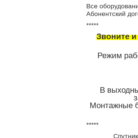
Все оборудовани
Абонентский дог
*
****
Звоните и 
Режим рабо
В выходн
з
Монтажные б
*****
Спутник