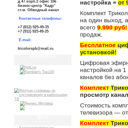
д.47 корп.2 офис 106
настройка =
от 
бизнес-центр "Кадр"
ст.м. Обводный канал
Комплект Трикол
Контактные телефоны:
на один выход, 
всего
9.990 руб!
+7 (812) 925-49-35
+7 (911) 925-49-35
продаж.
E-mail:
Бесплатное
циф
tricolorspb@mail.ru
установкой!
ИНФОРМЕРЫ:
Цифровая эфирна
настройкой на 1 
каналов без або
Комплект
Трик
просмотр канал
Стоимость компл
телевизора — от
МЕТА
Комплект
Трико
Администрирование