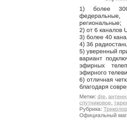
1) более 300
федеральные, 
региональные;
2) от 6 каналов 
3) более 40 кана
4) 36 радиостан
5) уверенный п
вариант подклю
эфирных телеп
эфирного телеви
6) отличная чет
благодаря совр
Метки:
dre
,
антенн
спутниковое
,
таре
Рубрика:
Триколо
Официальный мага