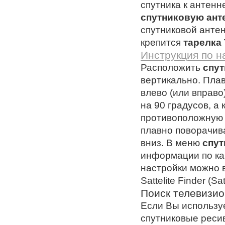
спутника к антенн
спутниковую ант
спутниковой антен
крепится
тарелка
Инструкция по н
Расположить
спут
вертикально. Пла
влево (или вправо
на 90 градусов, а
противоположную 
плавно поворачив
вниз. В меню
спут
информации по кач
настройки можно 
Sattelite Finder (Sa
Поиск телевизио
Если Вы использу
спутниковые реси