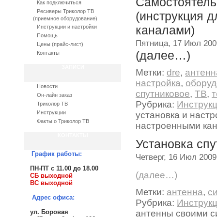
Самостоятель
Как подключиться
Ресиверы Триколор ТВ
(инструкция 
(приемное оборудование)
каналами)
Инструкции и настройки
Помощь
Пятница, 17 Июл 200
Цены (прайс-лист)
(далее…)
Контакты
ЗАПИСИ
Метки:
dre
,
антенн
настройка
,
оборуд
Новости
спутниковое
,
ТВ
,
т
Он-лайн заказ
Рубрика:
Инструк
Триколор ТВ
Инструкции
установка и настр
Факты о Триколор ТВ
настроенными ка
КОНТАКТЫ
Установка сп
График работы:
Четверг, 16 Июл 2009
ПН-ПТ с 11.00 до 18.00
(далее…)
СБ выходной
ВС выходной
Метки:
антенна
,
с
Адрес офиса:
Рубрика:
Инструк
ул. Боровая
антенны своими 