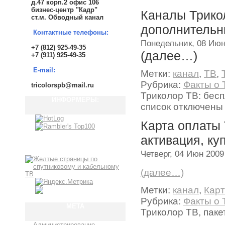
д.47 корп.2 офис 106
бизнес-центр "Кадр"
Каналы Трико
ст.м. Обводный канал
дополнительн
Контактные телефоны:
Понедельник, 08 Июн
+7 (812) 925-49-35
(далее…)
+7 (911) 925-49-35
E-mail:
Метки:
канал
,
ТВ
,
Рубрика:
Факты о 
tricolorspb@mail.ru
Триколор ТВ: бес
ИНФОРМЕРЫ:
список
отключены
Карта оплаты 
активация, ку
Четверг, 04 Июн 2009
(далее…)
Метки:
канал
,
Карт
Рубрика:
Факты о 
МЕТА
Триколор ТВ, паке
Администрирование